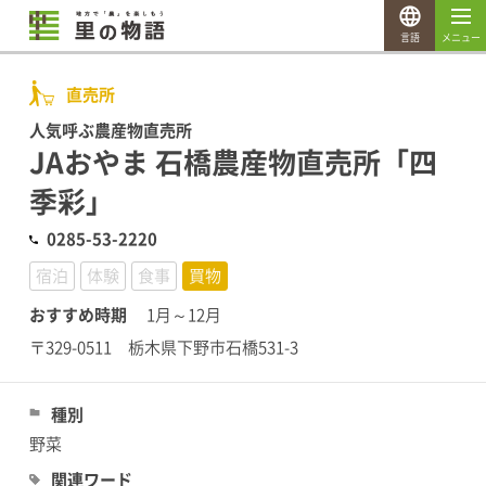
言語
メニュー
直売所
人気呼ぶ農産物直売所
JAおやま 石橋農産物直売所「四
季彩」
0285-53-2220
宿泊
体験
食事
買物
おすすめ時期
1月～12月
〒329-0511 栃木県下野市石橋531-3
種別
野菜
関連ワード