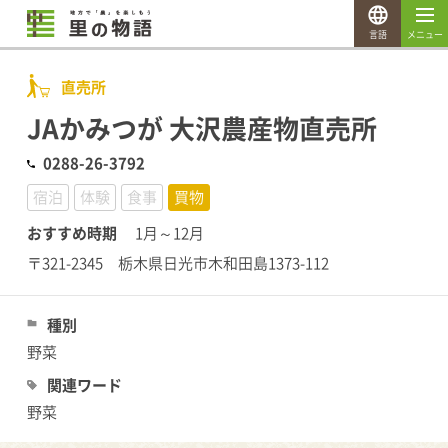
言語
メニュー
直売所
JAかみつが 大沢農産物直売所
0288-26-3792
宿泊
体験
食事
買物
おすすめ時期
1月～12月
〒321-2345 栃木県日光市木和田島1373-112
種別
野菜
関連ワード
野菜