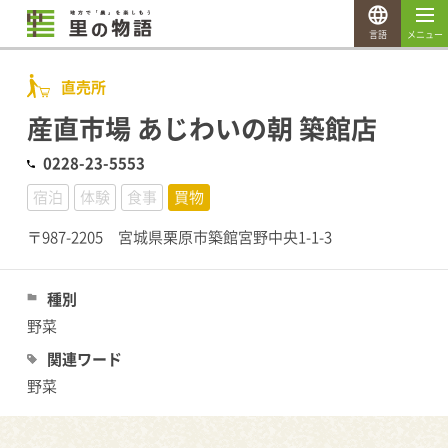
言語
メニュー
直売所
産直市場 あじわいの朝 築館店
0228-23-5553
宿泊
体験
食事
買物
〒987-2205 宮城県栗原市築館宮野中央1-1-3
種別
野菜
関連ワード
野菜