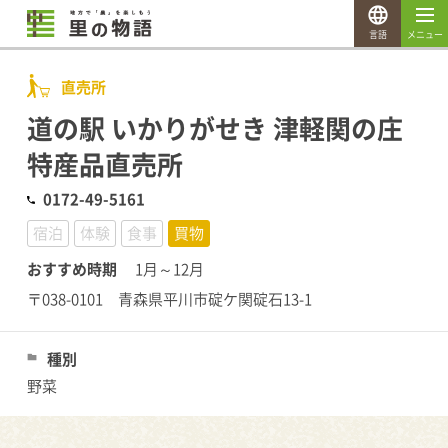
言語
メニュー
直売所
道の駅 いかりがせき 津軽関の庄
特産品直売所
0172-49-5161
宿泊
体験
食事
買物
おすすめ時期
1月～12月
〒038-0101 青森県平川市碇ケ関碇石13-1
種別
野菜