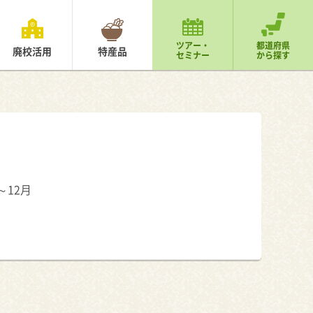
ツアー・
都道府県
廃校活用
特産品
セミナー
から探す
～12月