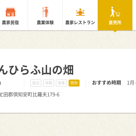
農家民宿
農業体験
農家レストラン
直売所
んひらふ山の畑
0
おすすめ時期
1月
宿泊
体験
食事
買物
海道虻田郡倶知安町比羅夫179-6