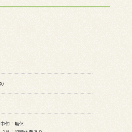
30
月中旬：無休
～3月：臨時休業あり