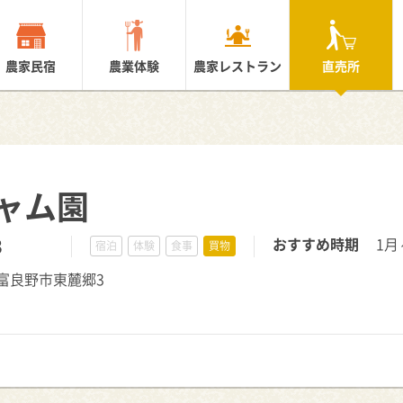
農家民宿
農業体験
農家レストラン
直売所
ャム園
3
おすすめ時期
1月
宿泊
体験
食事
買物
海道富良野市東麓郷3