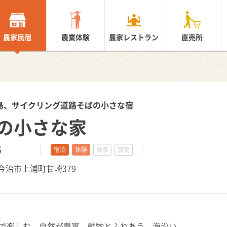
農家民宿
農業体験
農家レストラン
直売所
島、サイクリング道路そばの小さな宿
の小さな家
5
宿泊
体験
食事
買物
県今治市上浦町甘崎379
で楽しむ、自然が豊富、動物とふれあう、海沿い