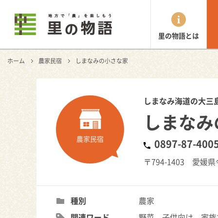
里の物語とは
ホーム
農家民宿
しまなみの小さな家
しまなみ海道の大三
しまなみ
農家民宿
0897-87-400
〒794-1403 愛媛
種別
農家
関連ワード
野菜、子供向け、家族