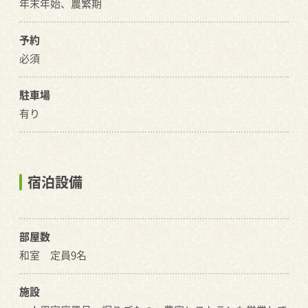
年末年始、農繁期
予約
必須
駐車場
有り
宿泊設備
部屋数
和室 定員9名
施設