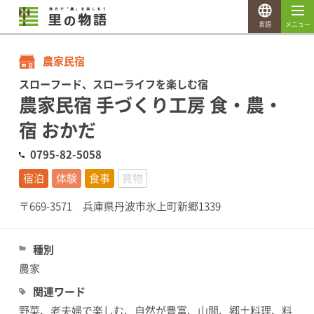
言語
メニュー
農家民宿
スローフード、スローライフを楽しむ宿
農家民宿 手づくり工房 食・農・
宿 おかだ
0795-82-5058
宿泊
体験
食事
買物
〒669-3571 兵庫県丹波市氷上町新郷1339
種別
農家
関連ワード
野菜、老夫婦で楽しむ、自然が豊富、山間、郷土料理、料