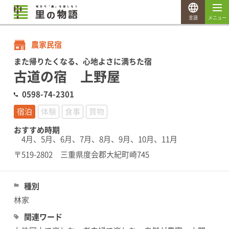
言語
メニュー
農家民宿
また帰りたくなる、心地よさに満ちた宿
古道の宿 上野屋
0598-74-2301
宿泊
体験
食事
買物
おすすめ時期
4月、5月、6月、7月、8月、9月、10月、11月
〒519-2802 三重県度会郡大紀町崎745
種別
林家
関連ワード