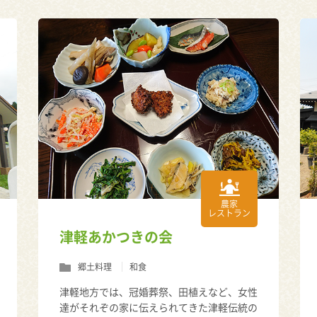
農家
レストラン
津軽あかつきの会
郷土料理
和食
津軽地方では、冠婚葬祭、田植えなど、女性
達がそれぞの家に伝えられてきた津軽伝統の