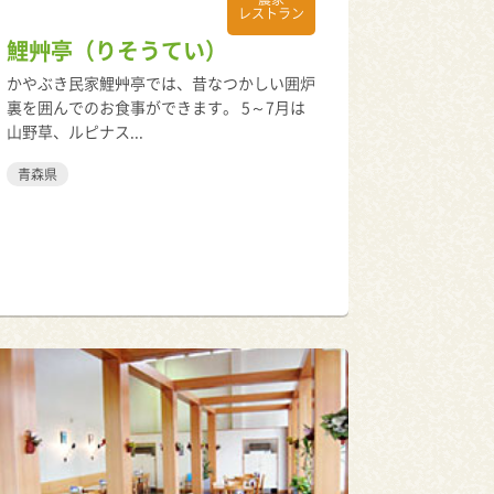
レストラン
鯉艸亭（りそうてい）
かやぶき民家鯉艸亭では、昔なつかしい囲炉
裏を囲んでのお食事ができます。 5～7月は
山野草、ルピナス...
青森県