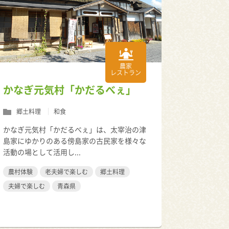
農家
レストラン
かなぎ元気村「かだるべぇ」
郷土料理
和食
かなぎ元気村「かだるべぇ」は、太宰治の津
島家にゆかりのある傍島家の古民家を様々な
活動の場として活用し...
農村体験
老夫婦で楽しむ
郷土料理
夫婦で楽しむ
青森県