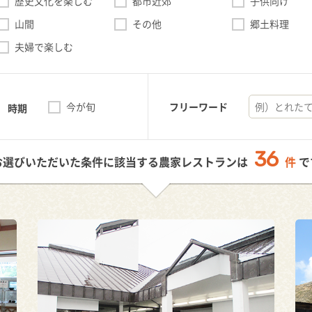
歴史文化を楽しむ
都市近郊
子供向け
山間
その他
郷土料理
夫婦で楽しむ
今が旬
フリーワード
時期
36
お選びいただいた条件に該当する農家レストランは
件
で