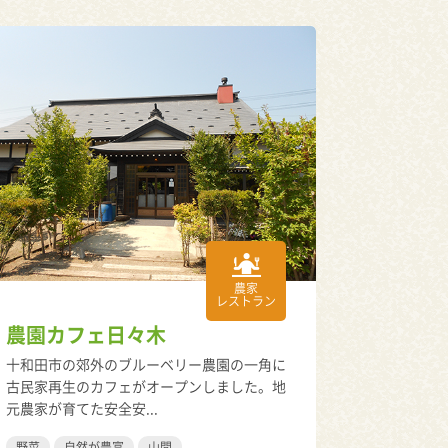
農家
レストラン
農園カフェ日々木
十和田市の郊外のブルーベリー農園の一角に
古民家再生のカフェがオープンしました。地
元農家が育てた安全安...
野菜
自然が豊富
山間