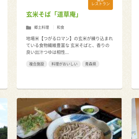
レストラン
玄米そば「道草庵」
郷土料理
和食
地場米【つがるロマン】の玄米が練り込まれ
ている食物繊維豊富な 玄米そばと、香りの
良い出汁つゆは相性...
複合施設
料理がおいしい
青森県