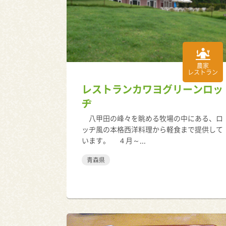
農家
レストラン
レストランカワヨグリーンロッ
ヂ
八甲田の峰々を眺める牧場の中にある、ロ
ッヂ風の本格西洋料理から軽食まで提供して
います。 ４月～...
青森県