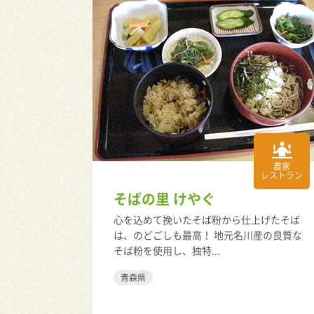
農家
レストラン
そばの里 けやぐ
心を込めて挽いたそば粉から仕上げたそば
は、のどごしも最高！ 地元名川産の良質な
そば粉を使用し、独特...
青森県