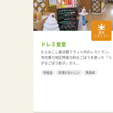
農家
レストラン
ドレミ食堂
むらおこし拠点館フラット内のレストラン。
市内車力地区特産の砂丘ごぼうを使った「つ
がるごぼう餃子」が人...
特産品
料理がおいしい
青森県